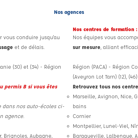
Nos agences
Nos centres de formation :
r vous conduire jusqu’au
Nos équipes vous accompa
issage
et de délais.
sur mesure
, alliant effic
tanie
(30) et (34) -
Région
Région (PACA) -
Région Co
(Aveyron Lot Tarn)
(12), (46)
au permis B si vous êtes
Retrouvez tous nos centre
Marseille
,
Avignon
,
Nice
,
G
le dans nos auto-écoles ci-
bains
en agence.
Cornier
Montpellier
,
Lunel-Viel
,
Nî
,
Brignoles
,
Aubagne
,
Baraqueville
,
Lalbenque
,
A