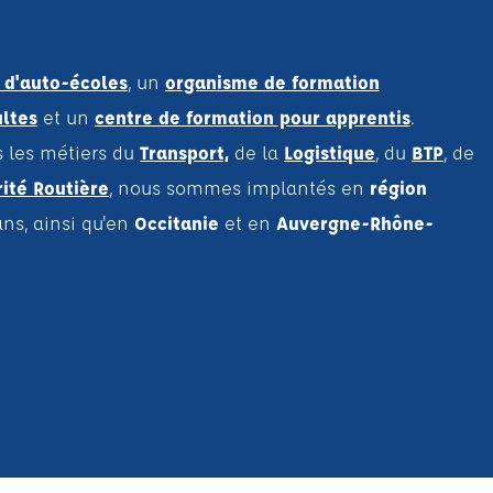
 d'auto-écoles
, un
organisme de formation
ultes
et un
centre de formation pour apprentis
.
s les métiers du
Transport,
de la
Logistique
, du
BTP
, de
ité Routière
, nous sommes implantés en
région
ans, ainsi qu'en
Occitanie
et en
Auvergne-Rhône-