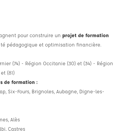
gnent pour construire un
projet de formation
acité pédagogique et optimisation financière.
rnier
(74) -
Région Occitanie
(30) et (34) -
Région
 et (81)
s de formation :
ap
,
Six-Fours
,
Brignoles
,
Aubagne
,
Digne-les-
mes
,
Alès
lbi
,
Castres