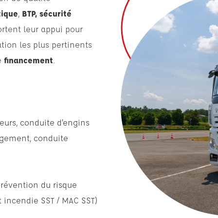
tique
,
BTP, sécurité
rtent leur appui pour
tion les plus pertinents
e
financement
.
eurs, conduite d’engins
rgement, conduite
prévention du risque
t incendie SST / MAC SST)