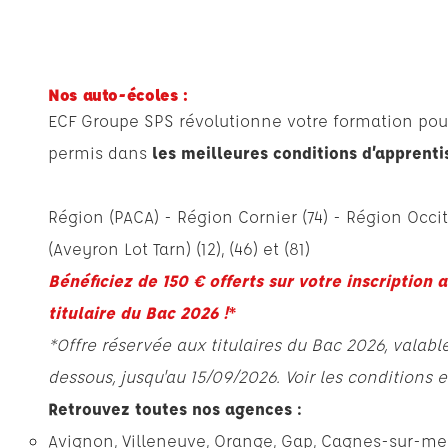
Nos auto-écoles :
ECF Groupe SPS révolutionne votre formation pou
permis dans
les meilleures conditions d’apprent
Région (PACA) -
Région Cornier
(74) -
Région Occi
(Aveyron Lot Tarn)
(12), (46) et (81)
Bénéficiez de 150 € offerts sur votre inscription 
titulaire du Bac 2026 !
*
*Offre réservée aux titulaires du Bac 2026, valab
dessous, jusqu'au 15/09/2026. Voir les conditions 
Retrouvez toutes nos agences :
Avignon
,
Villeneuve
,
Orange
,
Gap
,
Cagnes-sur-mer