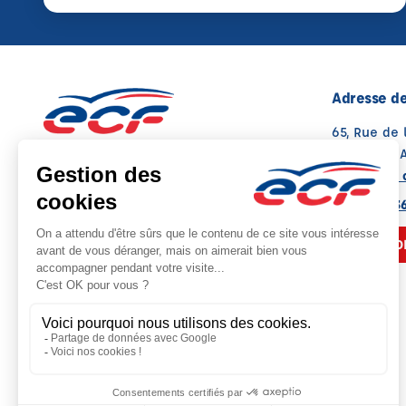
Adresse de
65, Rue de
13400 AUB
Voir sur la 
Note : 4.6/5
Moyenne calculée sur 65 avis
04 42 70 3
NOUS CO