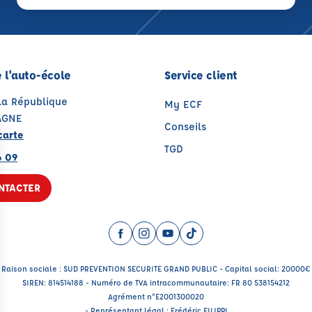
 l'auto-école
Service client
 la République
My ECF
AGNE
Conseils
carte
TGD
6 09
NTACTER
Facebook (nouvelle fenêtre)
Instagram (nouvelle fenêtre)
YouTube (nouvelle fenêtre)
TikTok (nouvelle fenêtr
Raison sociale : SUD PREVENTION SECURITE GRAND PUBLIC - Capital social: 20000€
SIREN: 814514188 - Numéro de TVA intracommunautaire: FR 80 538154212
Agrément n°E2001300020
- Représentant légal : Frédéric FILIPPI