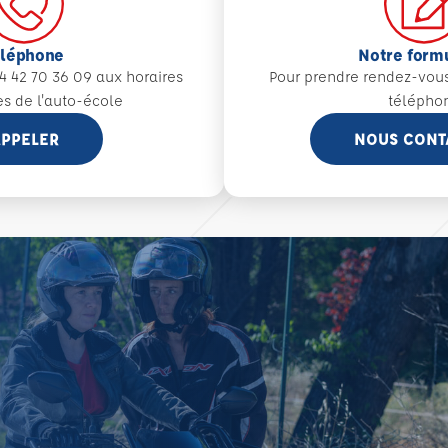
éléphone
Notre form
4 42 70 36 09 aux
horaires
Pour prendre rendez-vou
es de l'auto-école
télépho
PPELER
NOUS CONT