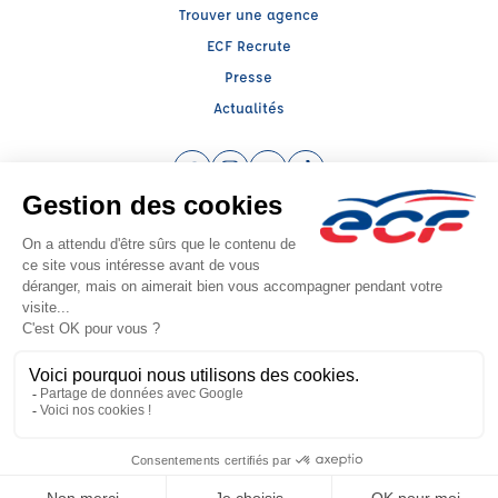
Trouver une agence
ECF Recrute
Presse
Actualités
Facebook (nouvelle fenêtre)
Instagram (nouvelle fenêtre)
YouTube (nouvelle fenêtre)
TikTok (nouvelle fenêtre)
Raison sociale : SUD PREVENTION SECURITE GRAND PUBLIC - Capital social:
20000€
SIREN: 814514188 - Numéro de TVA intracommunautaire: FR 80 538154212
Agrément n°E2001300020
- Représentant légal : Frédéric FILIPPI
CGV
Mentions légales
© 2026 École de Conduite Française. Tous droits réservés