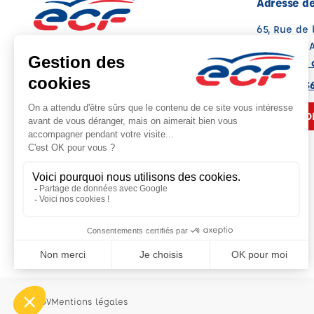
Adresse de
65, Rue de
13400 AUB
Voir sur la 
Note : 4.6/5
Moyenne calculée sur 65 avis
04 42 70 3
NOUS CO
CGV
Mentions légales