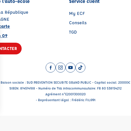
 l'auto-école
Service client
 la République
My ECF
AGNE
Conseils
carte
TGD
6 09
NTACTER
Facebook (nouvelle fenêtre)
Instagram (nouvelle fenêtre)
YouTube (nouvelle fenêtre)
TikTok (nouvelle fenêtr
Raison sociale : SUD PREVENTION SECURITE GRAND PUBLIC - Capital social: 20000€
SIREN: 814514188 - Numéro de TVA intracommunautaire: FR 80 538154212
Agrément n°E2001300020
- Représentant légal : Frédéric FILIPPI