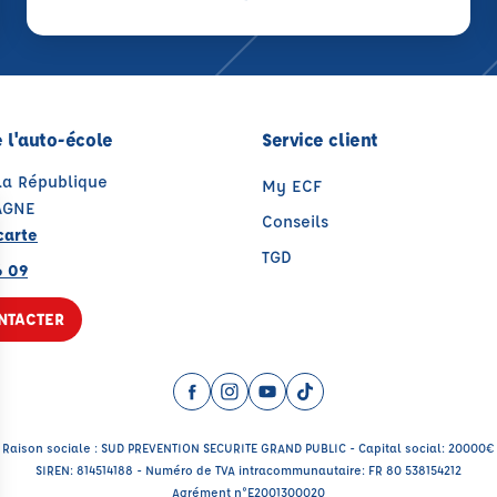
 l'auto-école
Service client
 la République
My ECF
AGNE
Conseils
carte
TGD
6 09
NTACTER
Facebook (nouvelle fenêtre)
Instagram (nouvelle fenêtre)
YouTube (nouvelle fenêtre)
TikTok (nouvelle fenêtr
Raison sociale : SUD PREVENTION SECURITE GRAND PUBLIC - Capital social: 20000€
SIREN: 814514188 - Numéro de TVA intracommunautaire: FR 80 538154212
Agrément n°E2001300020