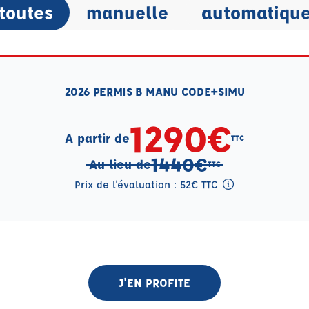
toutes
manuelle
automatiqu
2026 PERMIS B MANU CODE+SIMU
1290€
A partir de
TTC
1440€
Au lieu de
TTC
Prix de l'évaluation : 52€ TTC
Tooltip eval mention
J'EN PROFITE