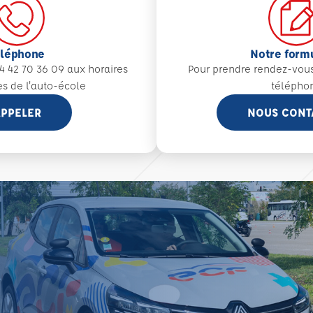
éléphone
Notre form
4 42 70 36 09 aux
horaires
Pour prendre rendez-vou
es de l'auto-école
télépho
PPELER
NOUS CONT