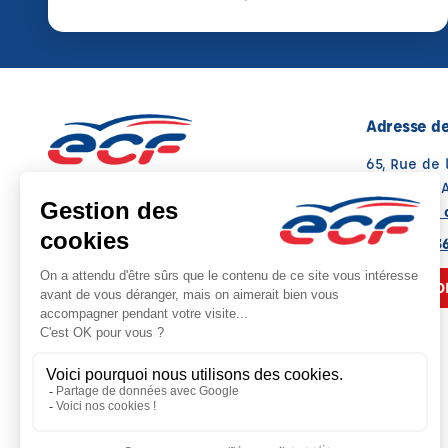
Adresse de
65, Rue de
13400 AUB
Voir sur la 
Note : 4.6/5
Moyenne calculée sur 65 avis
04 42 70 3
NOUS CO