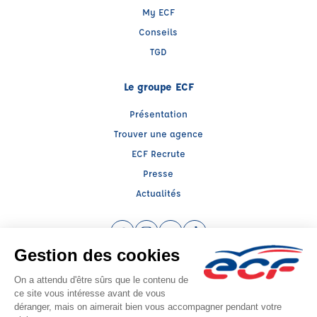
My ECF
Conseils
TGD
Le groupe ECF
Présentation
Trouver une agence
ECF Recrute
Presse
Actualités
Facebook (nouvelle fenêtre)
Instagram (nouvelle fenêtre)
YouTube (nouvelle fenêtre)
TikTok (nouvelle fenêtre)
Raison sociale : SUD PREVENTION SECURITE GRAND PUBLIC - Capital social:
20000€
SIREN: 814514188 - Numéro de TVA intracommunautaire: FR 80 538154212
Agrément n°E2001300020