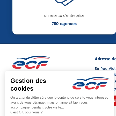
un réseau d'entreprise
750 agences
Adresse de
56 Rue Vic
38200 VIE
Voir sur la 
Note : 4.5/5
Moyenne calculée sur 55 avis
04 74 56 87
NOUS CO