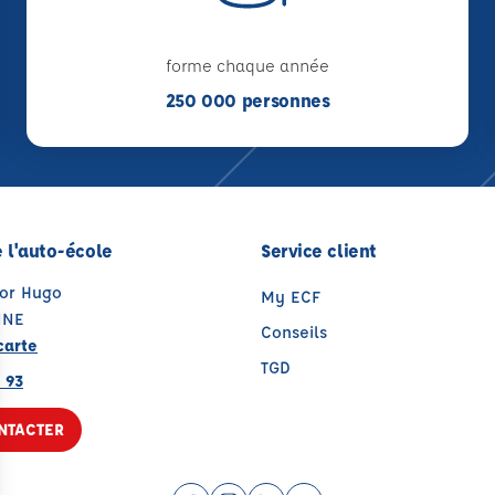
forme chaque année
250 000 personnes
 l'auto-école
Service client
tor Hugo
My ECF
NNE
Conseils
carte
TGD
 93
NTACTER