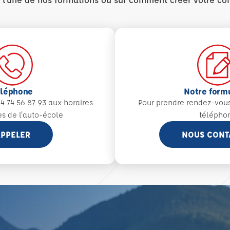
éléphone
Notre form
4 74 56 87 93 aux
horaires
Pour prendre rendez-vou
es de l'auto-école
télépho
PPELER
NOUS CONT