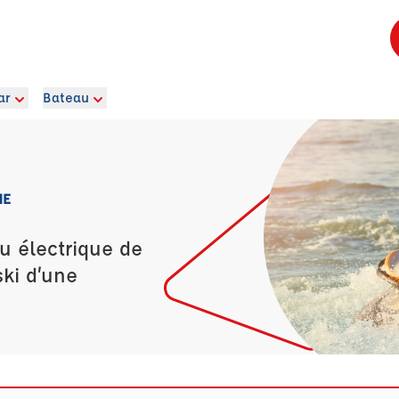
ar
Bateau
NE
u électrique de
ski d’une