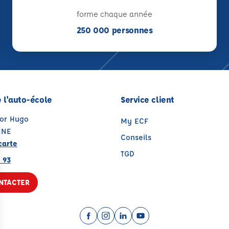
forme chaque année
250 000 personnes
 l'auto-école
Service client
tor Hugo
My ECF
NNE
Conseils
carte
TGD
 93
NTACTER
Facebook (nouvelle fenêtre)
Instagram (nouvelle fenêtre)
LinkedIn (nouvelle fenêtre
YouTube (nouvelle fenê