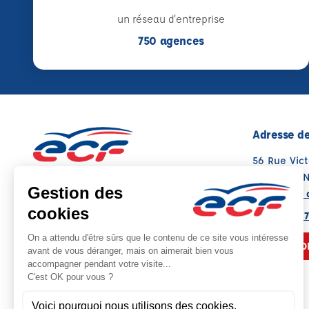
un réseau d'entreprise
750 agences
Adresse de
56 Rue Vic
38200 VIE
Voir sur la 
Note : 4.5/5
Moyenne calculée sur 55 avis
04 74 56 87
NOUS CO