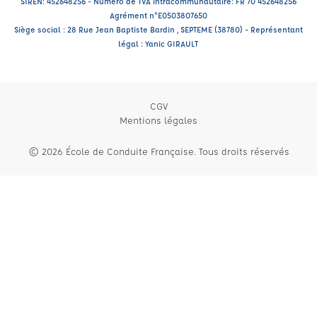
SIREN: 452648256 - Numéro de TVA intracommunautaire: FR 70 452648256
Agrément n°E0503807650
Siège social : 28 Rue Jean Baptiste Bardin , SEPTEME (38780) - Représentant
légal : Yanic GIRAULT
CGV
Mentions légales
© 2026 École de Conduite Française. Tous droits réservés