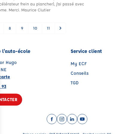
élérateur frein au plancher), j'ai passé avec
ome. Merci. Maurice Clutier
8
9
10
11
 l'auto-école
Service client
tor Hugo
My ECF
NNE
Conseils
carte
TGD
 93
NTACTER
Facebook (nouvelle fenêtre)
Instagram (nouvelle fenêtre)
LinkedIn (nouvelle fenêtre
YouTube (nouvelle fenê