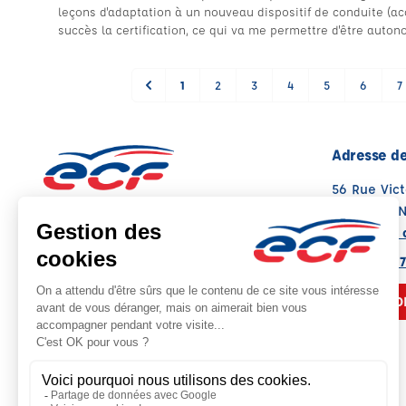
leçons d'adaptation à un nouveau dispositif de conduite (acc
succès la certification, ce qui va me permettre d'être auton
1
2
3
4
5
6
7
Adresse de
56 Rue Vic
38200 VIE
Voir sur la 
Note : 4.5/5
Moyenne calculée sur 55 avis
04 74 56 87
NOUS CO