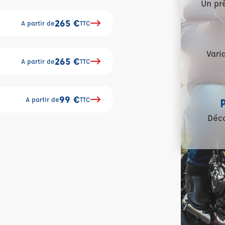
Un prê
265 €
A partir de
TTC
Vari
265 €
A partir de
TTC
99 €
A partir de
TTC
Déco