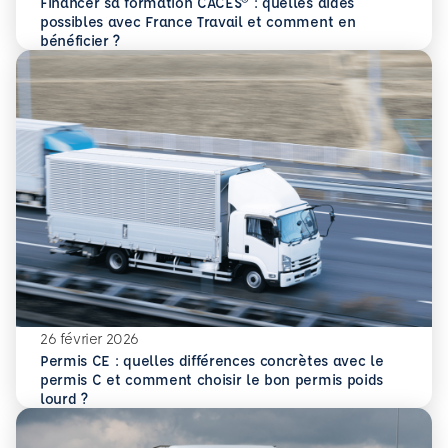
Financer sa formation CACES® : quelles aides
possibles avec France Travail et comment en
En savoir plus
Financer sa formation CACES® : quelles aides possibles av
bénéficier ?
26 février 2026
Permis CE : quelles différences concrètes avec le
permis C et comment choisir le bon permis poids
En savoir plus
Permis CE : quelles différences concrètes avec le permis 
lourd ?