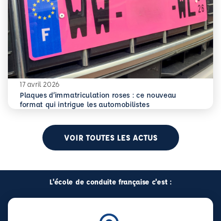
17 avril 2026
Plaques d’immatriculation roses : ce nouveau
En savoir plus
Plaques d’immatriculation roses : ce nouveau format qui i
format qui intrigue les automobilistes
VOIR TOUTES LES ACTUS
L'école de conduite française c'est :