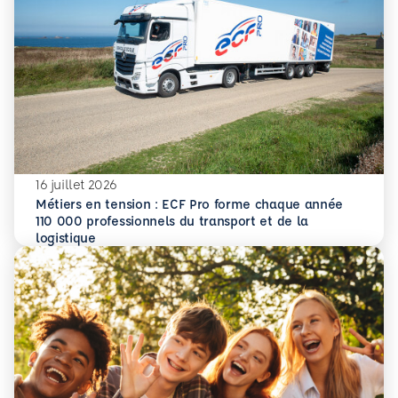
16 juillet 2026
Métiers en tension : ECF Pro forme chaque année
110 000 professionnels du transport et de la
En savoir plus
Métiers en tension : ECF Pro forme chaque année 110 000 p
logistique