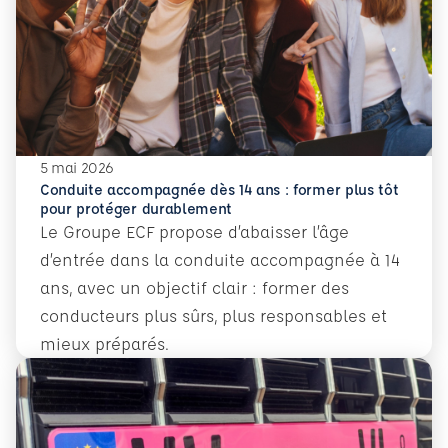
5 mai 2026
Conduite accompagnée dès 14 ans : former plus tôt
pour protéger durablement
Le Groupe ECF propose d’abaisser l’âge
d’entrée dans la conduite accompagnée à 14
ans, avec un objectif clair : former des
conducteurs plus sûrs, plus responsables et
mieux préparés.
En savoir plus
Conduite accompagnée dès 14 ans : former plus tôt pour 