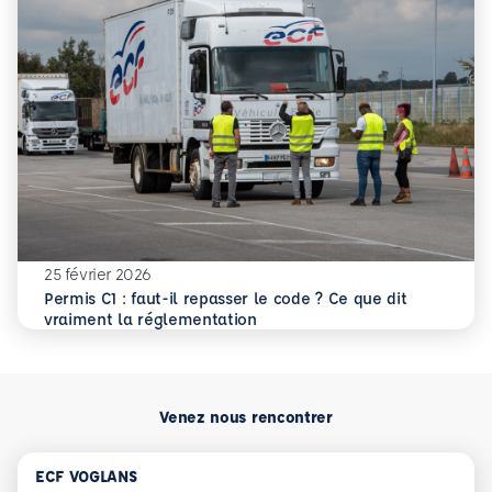
25 février 2026
Permis C1 : faut-il repasser le code ? Ce que dit
En savoir plus
Permis C1 : faut-il repasser le code ? Ce que dit vraiment
vraiment la réglementation
Venez nous rencontrer
ECF VOGLANS