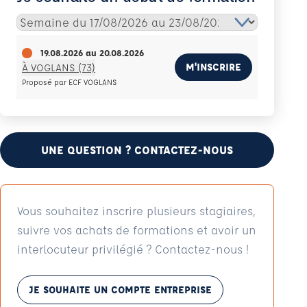
19.08.2026
au
20.08.2026
M'INSCRIRE
À VOGLANS (73)
Proposé par ECF VOGLANS
UNE QUESTION ? CONTACTEZ-NOUS
Vous souhaitez inscrire plusieurs stagiaires,
suivre vos achats de formations et avoir un
interlocuteur privilégié ? Contactez-nous !
JE SOUHAITE UN COMPTE ENTREPRISE