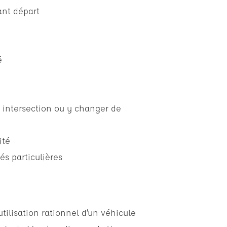
ant départ
é
e intersection ou y changer de
ité
és particulières
tilisation rationnel d’un véhicule