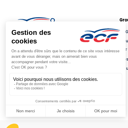
Gro
Le 
Tro
ECF
Pre
Actu