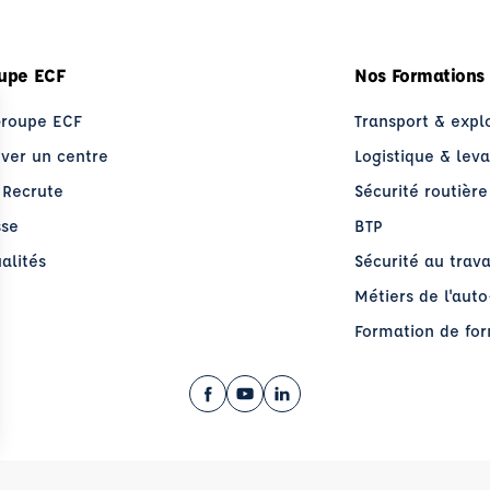
upe ECF
Nos Formations
Groupe ECF
Transport & expl
uver un centre
Logistique & lev
 Recrute
Sécurité routière
sse
BTP
alités
Sécurité au trava
Métiers de l'aut
Formation de fo
Facebook (nouvelle fenêtre)
YouTube (nouvelle fenêtre)
LinkedIn (nouvelle fenêt