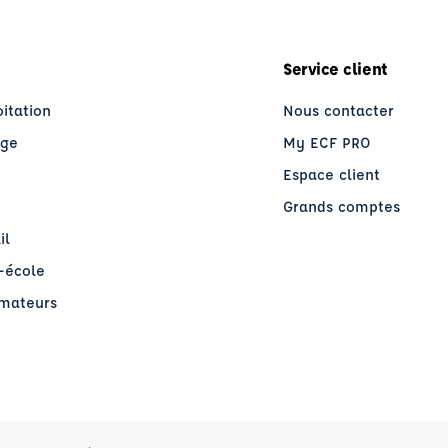
Service client
oitation
Nous contacter
age
My ECF PRO
Espace client
Grands comptes
il
o-école
rmateurs
re)