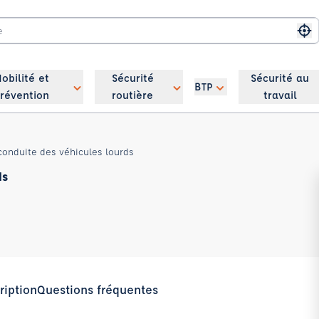
Me
obilité et
Sécurité
Sécurité au
BTP
révention
routière
travail
conduite des véhicules lourds
ds
ription
Questions fréquentes