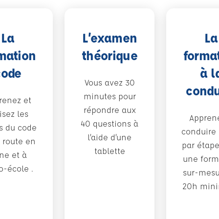
La
L’examen
La
mation
théorique
forma
code
à l
Vous avez 30
condu
minutes pour
renez et
répondre aux
isez les
Appren
40 questions à
s du code
conduire
l’aide d’une
 route en
par étap
tablette
gne et à
une form
to-école .
sur-mesu
20h min