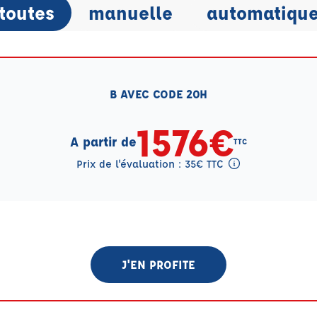
toutes
manuelle
automatiqu
B AVEC CODE 20H
1576€
A partir de
TTC
Prix de l'évaluation : 35€ TTC
Tooltip eval mention
J'EN PROFITE