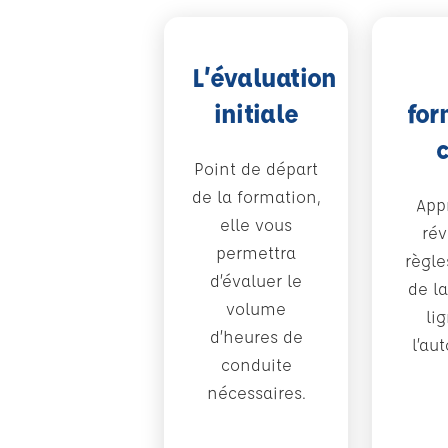
L’évaluation
initiale
for
Point de départ
de la formation,
App
elle vous
rév
permettra
règle
d’évaluer le
de la
volume
li
d’heures de
l’au
conduite
nécessaires.