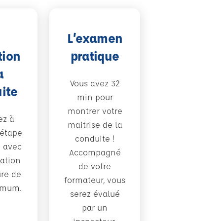
L’examen
tion
pratique
a
Vous avez 32
ite
min pour
montrer votre
ez à
maitrise de la
 étape
conduite !
e avec
Accompagné
ation
de votre
re de
formateur, vous
imum.
serez évalué
par un