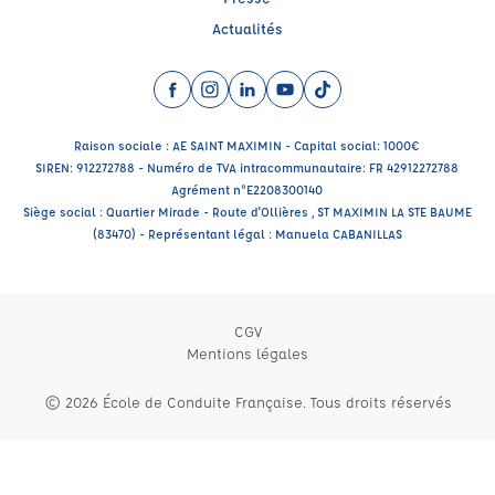
Actualités
Facebook (nouvelle fenêtre)
Instagram (nouvelle fenêtre)
LinkedIn (nouvelle fenêtre)
YouTube (nouvelle fenêtre)
TikTok (nouvelle fenêtr
Raison sociale : AE SAINT MAXIMIN - Capital social: 1000€
SIREN: 912272788 - Numéro de TVA intracommunautaire: FR 42912272788
Agrément n°E2208300140
Siège social : Quartier Mirade - Route d'Ollières , ST MAXIMIN LA STE BAUME
(83470) - Représentant légal : Manuela CABANILLAS
CGV
Mentions légales
© 2026 École de Conduite Française. Tous droits réservés