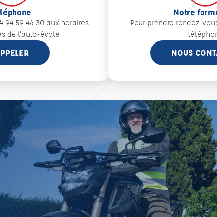
éléphone
Notre form
4 94 59 46 30 aux
horaires
Pour prendre rendez-vou
es de l'auto-école
télépho
PPELER
NOUS CONT