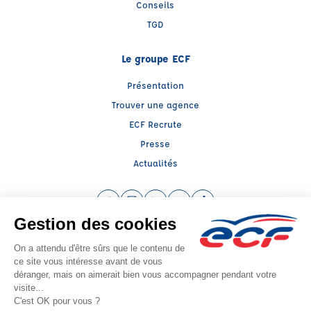
Conseils
TGD
Le groupe ECF
Présentation
Trouver une agence
ECF Recrute
Presse
Actualités
Facebook (nouvelle fenêtre)
Instagram (nouvelle fenêtre)
LinkedIn (nouvelle fenêtre)
YouTube (nouvelle fenêtre)
TikTok (nouvelle fenêtr
Raison sociale : AE SAINT MAXIMIN - Capital social: 1000€
SIREN: 912272788 - Numéro de TVA intracommunautaire: FR 42912272788
Agrément n°E2208300140
Siège social : Quartier Mirade - Route d'Ollières , ST MAXIMIN LA STE BAUME
(83470) - Représentant légal : Manuela CABANILLAS