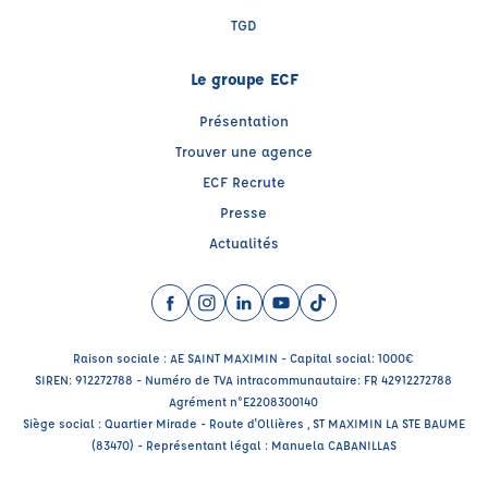
TGD
Le groupe ECF
Présentation
Trouver une agence
ECF Recrute
Presse
Actualités
Facebook (nouvelle fenêtre)
Instagram (nouvelle fenêtre)
LinkedIn (nouvelle fenêtre)
YouTube (nouvelle fenêtre)
TikTok (nouvelle fenêtr
Raison sociale : AE SAINT MAXIMIN - Capital social: 1000€
SIREN: 912272788 - Numéro de TVA intracommunautaire: FR 42912272788
Agrément n°E2208300140
Siège social : Quartier Mirade - Route d'Ollières , ST MAXIMIN LA STE BAUME
(83470) - Représentant légal : Manuela CABANILLAS