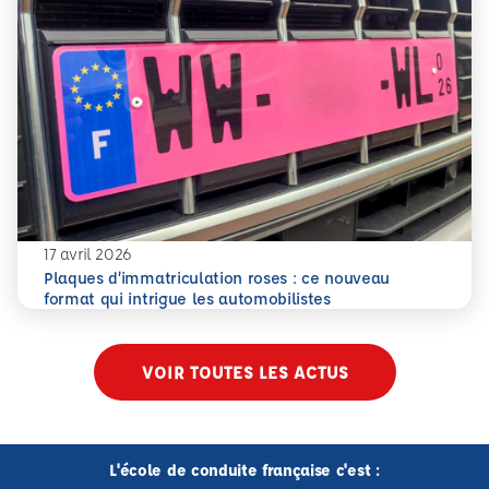
17 avril 2026
Plaques d’immatriculation roses : ce nouveau
En savoir plus
Plaques d’immatriculation roses : ce nouveau format qui i
format qui intrigue les automobilistes
VOIR TOUTES LES ACTUS
L'école de conduite française c'est :