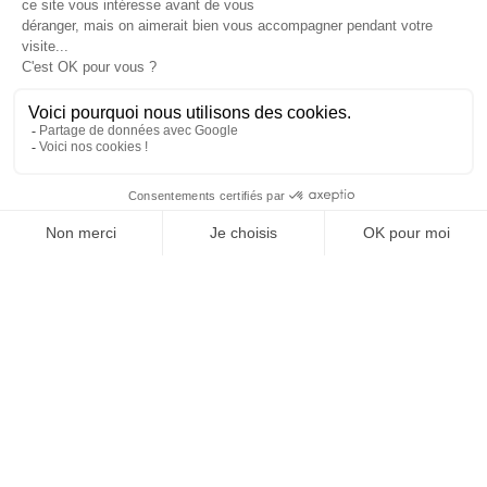
Trouver une agence
ECF Recrute
Presse
Actualités
Facebook (nouvelle fenêtre)
Instagram (nouvelle fenêtre)
LinkedIn (nouvelle fenêtre)
YouTube (nouvelle fenêtre)
TikTok (nouvelle fenêtr
Raison sociale : AE SAINT MAXIMIN - Capital social: 1000€
SIREN: 912272788 - Numéro de TVA intracommunautaire: FR 42912272788
Agrément n°E2208300140
Siège social : Quartier Mirade - Route d'Ollières , ST MAXIMIN LA STE BAUME
(83470) - Représentant légal : Manuela CABANILLAS
CGV
Mentions légales
© 2026 École de Conduite Française. Tous droits réservés