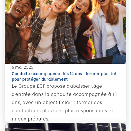
5 mai 2026
Conduite accompagnée dès 14 ans : former plus tôt
pour protéger durablement
Le Groupe ECF propose d’abaisser l’âge
d’entrée dans la conduite accompagnée à 14
ans, avec un objectif clair : former des
conducteurs plus sûrs, plus responsables et
mieux préparés.
En savoir plus
Conduite accompagnée dès 14 ans : former plus tôt pour 