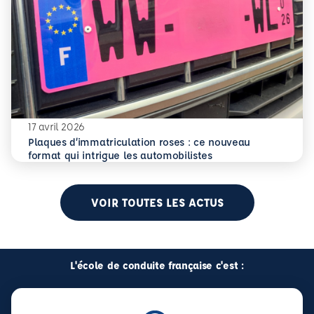
17 avril 2026
Plaques d’immatriculation roses : ce nouveau
En savoir plus
Plaques d’immatriculation roses : ce nouveau format qui i
format qui intrigue les automobilistes
VOIR TOUTES LES ACTUS
L'école de conduite française c'est :