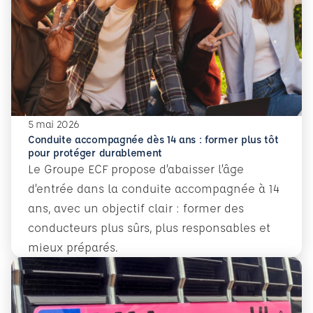
5 mai 2026
Conduite accompagnée dès 14 ans : former plus tôt
pour protéger durablement
Le Groupe ECF propose d’abaisser l’âge
d’entrée dans la conduite accompagnée à 14
ans, avec un objectif clair : former des
conducteurs plus sûrs, plus responsables et
mieux préparés.
En savoir plus
Conduite accompagnée dès 14 ans : former plus tôt pour 