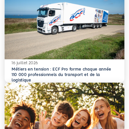
16 juillet 2026
Métiers en tension : ECF Pro forme chaque année
110 000 professionnels du transport et de la
En savoir plus
Métiers en tension : ECF Pro forme chaque année 110 000 p
logistique