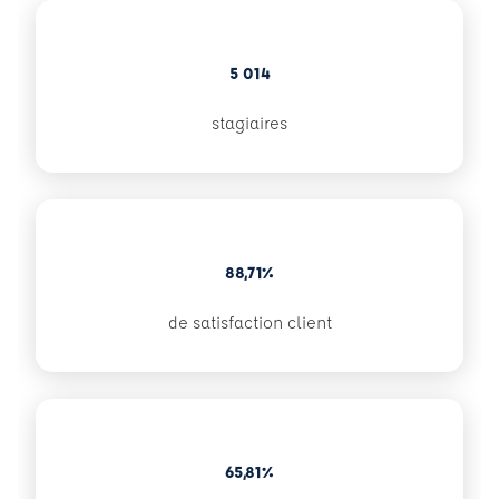
5 014
stagiaires
88,71%
de satisfaction client
65,81%