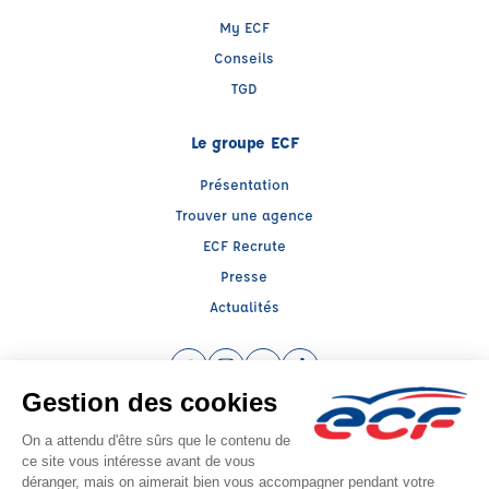
My ECF
Conseils
TGD
Le groupe ECF
Présentation
Trouver une agence
ECF Recrute
Presse
Actualités
Facebook (nouvelle fenêtre)
Instagram (nouvelle fenêtre)
YouTube (nouvelle fenêtre)
TikTok (nouvelle fenêtre)
Raison sociale : SUD PREVENTION SECURITE GRAND PUBLIC - Capital social:
20000€
SIREN: 814514188 - Numéro de TVA intracommunautaire: FR 80 538154212
Agrément n°E2001300020