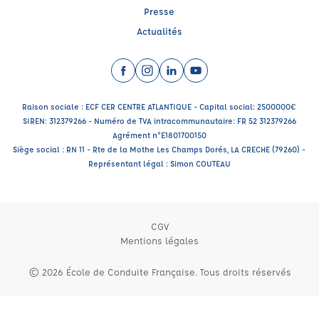
Presse
Actualités
Facebook (nouvelle fenêtre)
Instagram (nouvelle fenêtre)
LinkedIn (nouvelle fenêtre)
YouTube (nouvelle fenêtr
Raison sociale : ECF CER CENTRE ATLANTIQUE - Capital social: 2500000€
SIREN: 312379266 - Numéro de TVA intracommunautaire: FR 52 312379266
Agrément n°E1801700150
Siège social : RN 11 - Rte de la Mothe Les Champs Dorés, LA CRECHE (79260) -
Représentant légal : Simon COUTEAU
CGV
Mentions légales
© 2026 École de Conduite Française. Tous droits réservés