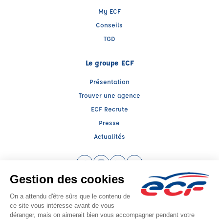
My ECF
Conseils
TGD
Le groupe ECF
Présentation
Trouver une agence
ECF Recrute
Presse
Actualités
Facebook (nouvelle fenêtre)
Instagram (nouvelle fenêtre)
LinkedIn (nouvelle fenêtre)
YouTube (nouvelle fenêtr
Raison sociale : ECF CER CENTRE ATLANTIQUE - Capital social: 2500000€
SIREN: 312379266 - Numéro de TVA intracommunautaire: FR 52 312379266
Agrément n°E1801700150
Siège social : RN 11 - Rte de la Mothe Les Champs Dorés, LA CRECHE (79260) -