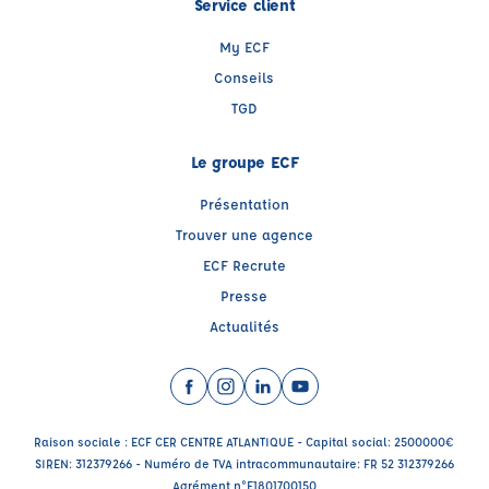
Service client
My ECF
Conseils
TGD
Le groupe ECF
Présentation
Trouver une agence
ECF Recrute
Presse
Actualités
Facebook (nouvelle fenêtre)
Instagram (nouvelle fenêtre)
LinkedIn (nouvelle fenêtre)
YouTube (nouvelle fenêtr
Raison sociale : ECF CER CENTRE ATLANTIQUE - Capital social: 2500000€
SIREN: 312379266 - Numéro de TVA intracommunautaire: FR 52 312379266
Agrément n°E1801700150