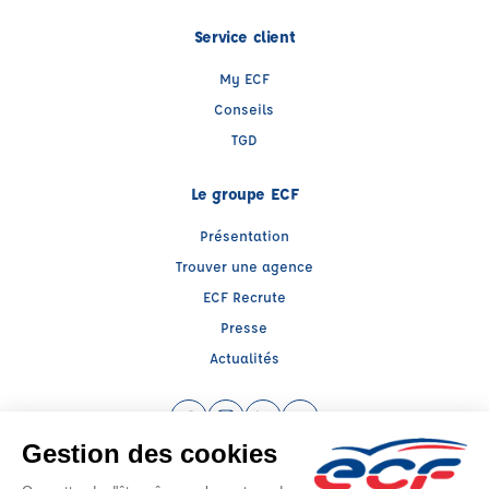
Service client
My ECF
Conseils
TGD
Le groupe ECF
Présentation
Trouver une agence
ECF Recrute
Presse
Actualités
Facebook (nouvelle fenêtre)
Instagram (nouvelle fenêtre)
LinkedIn (nouvelle fenêtre)
YouTube (nouvelle fenêtr
Raison sociale : ECF CER CENTRE ATLANTIQUE - Capital social: 2500000€