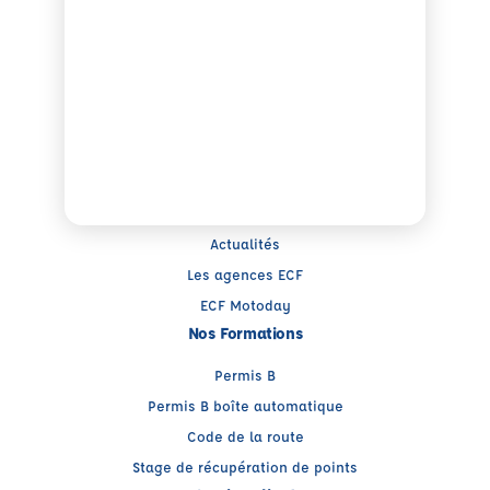
Note : 4.74/5
Moyenne calculée sur 19166 avis
Groupe ECF
Qui sommes-nous ?
Trouver un centre
Presse
Actualités
Les agences ECF
ECF Motoday
Nos Formations
Permis B
Permis B boîte automatique
Code de la route
Stage de récupération de points