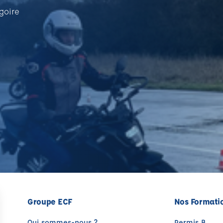
goire
Groupe ECF
Nos Formati
Qui sommes-nous ?
Permis B