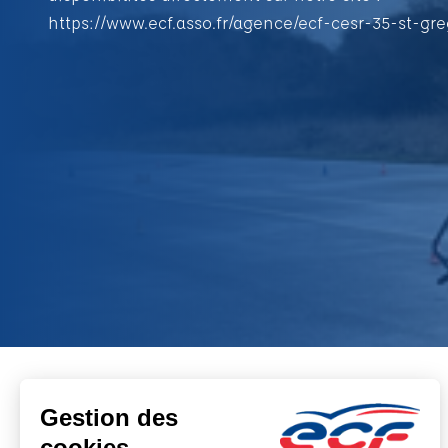
https://www.ecf.asso.fr/agence/ecf-cesr-35-st-gre