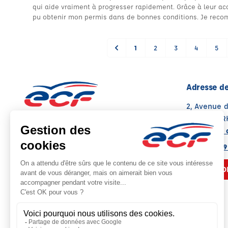
qui aide vraiment à progresser rapidement. Grâce à leur ac
pu obtenir mon permis dans de bonnes conditions. Je reco
1
2
3
4
5
Adresse de
2, Avenue 
35650 LE 
Voir sur la 
Note : 4.8/5
Moyenne calculée sur 37 avis
02 99 36 79
NOUS CO