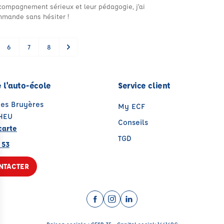
compagnement sérieux et leur pédagogie, j’ai
mmande sans hésiter !
6
7
8
 l'auto-école
Service client
des Bruyères
My ECF
RHEU
Conseils
carte
TGD
 53
NTACTER
Facebook (nouvelle fenêtre)
Instagram (nouvelle fenêtre)
LinkedIn (nouvelle fenêt