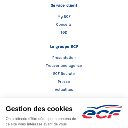
Service client
My ECF
Conseils
TGD
Le groupe ECF
Présentation
Trouver une agence
ECF Recrute
Presse
Actualités
Facebook (nouvelle fenêtre)
Instagram (nouvelle fenêtre)
LinkedIn (nouvelle fenêtre)
Raison sociale : CESR 35 - Capital social: 166169€
SIREN: 381050020 - Numéro de TVA intracommunautaire: FR 28 381050020