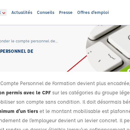
t
Actualités
Conseils
Presse
Offres d'emploi
Comment l’employeur doit abonder le compte personnel de formation ?
 PERSONNEL DE
du Compte Personnel de Formation devient plus encadrée, 
son permis avec le CPF
sur les catégories du groupe lége
biliser son compte sans condition. Il doit désormais bén
imum d’un tiers
et le montant mobilisable est plafonn
ndement de l’employeur devient un levier concret. Il pe
it rendre un dossier éligible lorsqu’un cofinancement es