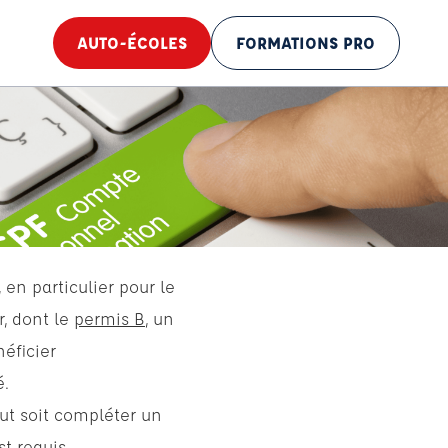
AUTO-ÉCOLES
FORMATIONS PRO
en particulier pour le
r, dont le
permis B
, un
éficier
é.
ut soit compléter un
t requis.