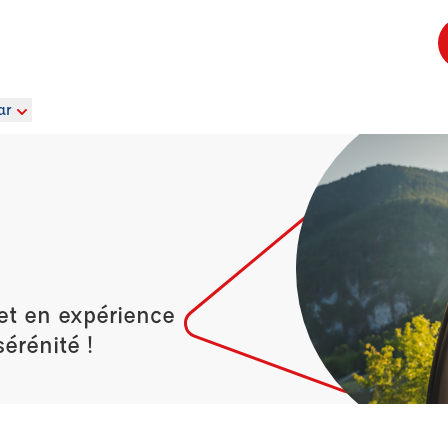
ar
et en expérience
érénité !