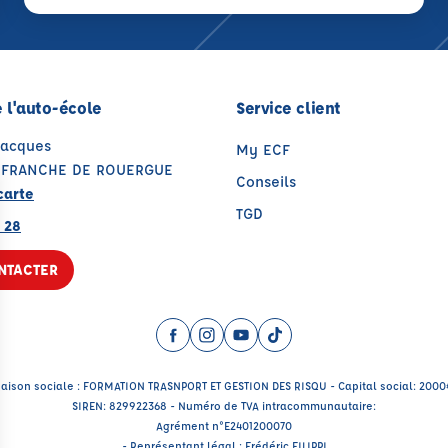
 l'auto-école
Service client
Jacques
My ECF
LEFRANCHE DE ROUERGUE
Conseils
carte
TGD
 28
NTACTER
Facebook (nouvelle fenêtre)
Instagram (nouvelle fenêtre)
YouTube (nouvelle fenêtre)
TikTok (nouvelle fenêtr
aison sociale : FORMATION TRASNPORT ET GESTION DES RISQU - Capital social: 200
SIREN: 829922368 - Numéro de TVA intracommunautaire:
Agrément n°E2401200070
- Représentant légal : Frédéric FILIPPI