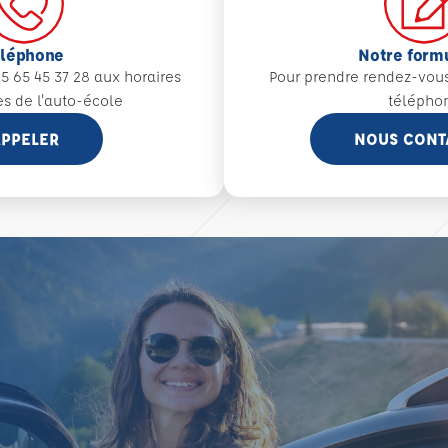
éléphone
Notre form
5 65 45 37 28 aux
horaires
Pour prendre rendez-vou
es de l'auto-école
télépho
PPELER
NOUS CONT