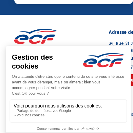
Adresse de
34, Rue St 
12200 VIL
Voir sur la 
Note : 4.6/5
Moyenne calculée sur 108 avis
05 65 45 37
NOUS CO
R