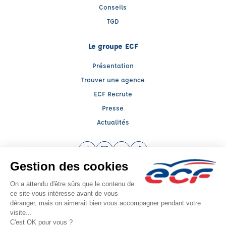
Conseils
TGD
Le groupe ECF
Présentation
Trouver une agence
ECF Recrute
Presse
Actualités
Facebook (nouvelle fenêtre)
Instagram (nouvelle fenêtre)
YouTube (nouvelle fenêtre)
TikTok (nouvelle fenêtre)
Raison sociale : FORMATION TRASNPORT ET GESTION DES RISQU - Capital
social: 2000€
SIREN: 829922368 - Numéro de TVA intracommunautaire:
Agrément n°E2401200070
- Représentant légal : Frédéric FILIPPI