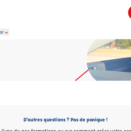
ar
D'autres questions ? Pas de panique !
r l'une de nos formations ou sur comment créer votre co