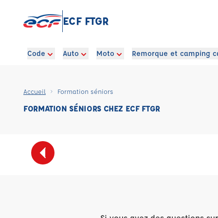
ECF FTGR
Code
Auto
Moto
Remorque et camping c
Accueil
Formation séniors
FORMATION SÉNIORS CHEZ ECF FTGR
Si vous avez des questions su