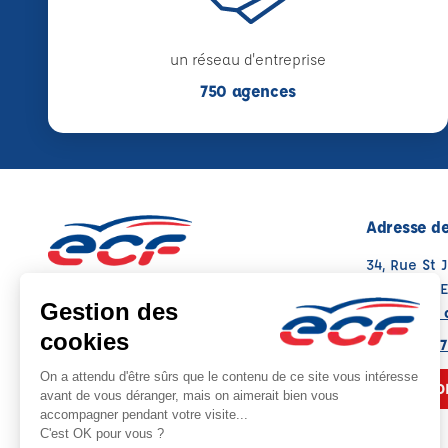
un réseau d'entreprise
750 agences
Adresse de
34, Rue St 
12200 VIL
Voir sur la 
Note : 4.6/5
Moyenne calculée sur 108 avis
05 65 45 37
NOUS CO