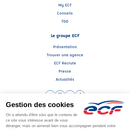
My ECF
Conseils
TGD
Le groupe ECF
Présentation
Trouver une agence
ECF Recrute
Presse
Actualités
Facebook (nouvelle fenêtre)
Instagram (nouvelle fenêtre)
YouTube (nouvelle fenêtre)
TikTok (nouvelle fenêtre)
Raison sociale : FORMATION TRASNPORT ET GESTION DES RISQU - Capital
social: 2000€
SIREN: 829922368 - Numéro de TVA intracommunautaire:
Agrément n°E2401200070