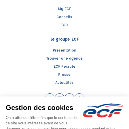
My ECF
Conseils
TGD
Le groupe ECF
Présentation
Trouver une agence
ECF Recrute
Presse
Actualités
Facebook (nouvelle fenêtre)
Instagram (nouvelle fenêtre)
YouTube (nouvelle fenêtre)
TikTok (nouvelle fenêtre)
Raison sociale : FORMATION TRASNPORT ET GESTION DES RISQU - Capital
social: 2000€
SIREN: 829922368 - Numéro de TVA intracommunautaire: