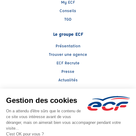
My ECF
Conseils
TGD
Le groupe ECF
Présentation
Trouver une agence
ECF Recrute
Presse
Actualités
Facebook (nouvelle fenêtre)
Instagram (nouvelle fenêtre)
Raison sociale : ALIX FORMATION - Capital social: 145000€
SIREN: 422490904 - Numéro de TVA intracommunautaire: FR 11 422490904
Agrément n°E0202604920
- Représentant légal : Cyril CHOMETTE