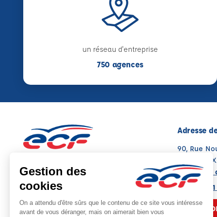
un réseau d'entreprise
750 agences
Adresse de
90, Rue No
26300 ALI
Voir sur la 
Note : 4.3/5
Moyenne calculée sur 126 avis
04 75 47 61
NOUS CO