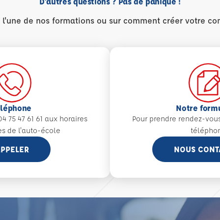
D'autres questions ? Pas de panique !
r l'une de nos formations ou sur comment créer votre co
éléphone
Notre form
4 75 47 61 61 aux
horaires
Pour prendre rendez-vou
es de l'auto-école
télépho
PPELER
NOUS CONT