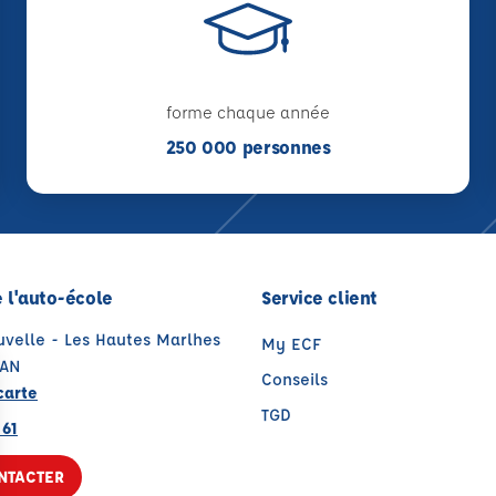
forme chaque année
250 000 personnes
 l'auto-école
Service client
uvelle - Les Hautes Marlhes
My ECF
XAN
Conseils
carte
TGD
 61
NTACTER