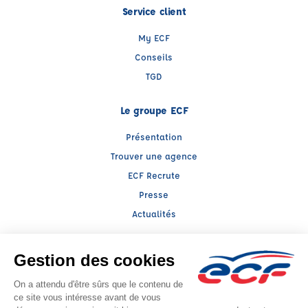
Service client
My ECF
Conseils
TGD
Le groupe ECF
Présentation
Trouver une agence
ECF Recrute
Presse
Actualités
Facebook (nouvelle fenêtre)
Instagram (nouvelle fenêtre)
Raison sociale : ALIX FORMATION - Capital social: 145000€
SIREN: 422490904 - Numéro de TVA intracommunautaire: FR 11 422490904