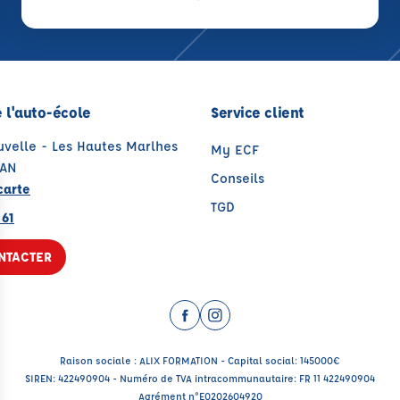
 l'auto-école
Service client
uvelle - Les Hautes Marlhes
My ECF
XAN
Conseils
carte
TGD
 61
NTACTER
Facebook (nouvelle fenêtre)
Instagram (nouvelle fenêtr
Raison sociale : ALIX FORMATION - Capital social: 145000€
SIREN: 422490904 - Numéro de TVA intracommunautaire: FR 11 422490904
Agrément n°E0202604920