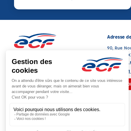
Adresse de
90, Rue No
26300 ALI
Voir sur la 
Note : 4.3/5
Moyenne calculée sur 126 avis
04 75 47 61
NOUS CO