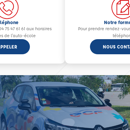
éléphone
Notre form
4 75 47 61 61 aux
horaires
Pour prendre rendez-vou
es de l'auto-école
télépho
PPELER
NOUS CONT