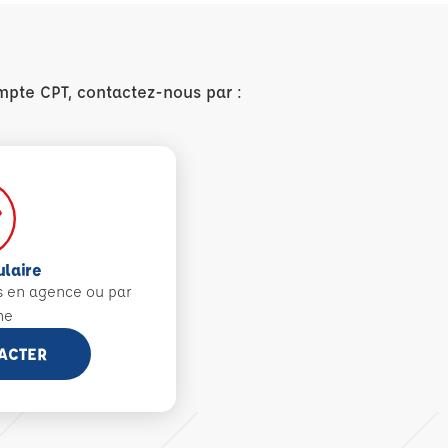
mpte CPT, contactez-nous par :
ulaire
s en agence ou par
ne
ACTER