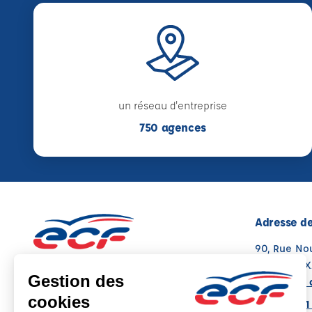
un réseau d'entreprise
750 agences
Adresse de
90, Rue No
26300 ALI
Voir sur la 
Note : 4.3/5
Moyenne calculée sur 126 avis
04 75 47 61