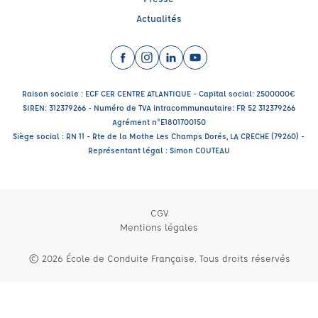
Actualités
Facebook (nouvelle fenêtre)
Instagram (nouvelle fenêtre)
LinkedIn (nouvelle fenêtre)
YouTube (nouvelle fenêtr
Raison sociale : ECF CER CENTRE ATLANTIQUE - Capital social: 2500000€
SIREN: 312379266 - Numéro de TVA intracommunautaire: FR 52 312379266
Agrément n°E1801700150
Siège social : RN 11 - Rte de la Mothe Les Champs Dorés, LA CRECHE (79260) -
Représentant légal : Simon COUTEAU
CGV
Mentions légales
© 2026 École de Conduite Française. Tous droits réservés