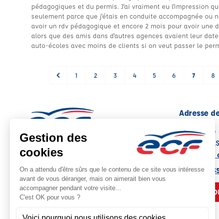
pédagogiques et du permis. J'ai vraiment eu l'impression qu
seulement parce que j'étais en conduite accompagnée ou née
avoir un rdv pédagogique et encore 2 mois pour avoir une d
alors que des amis dans d'autres agences avaient leur date 
auto-écoles avec moins de clients si on veut passer le permi
1
2
3
4
5
6
7
8
Adresse de
5, Traverse
06130 GRA
Voir sur la 
Note : 4.5/5
Moyenne calculée sur 61 avis
04 93 09 3
NOUS CO