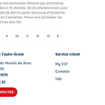
e mes demandes n'étaient pas prioritaires,
 en fin d'année. J'ai dû attendre 6mois pour
ate de permis après beaucoup d'insistance,
en 2 semaines. Mieux vaut privilégier les
s au plus tôt...
9
10
11
12
13
 l'auto-école
Service client
 du Moulin de Brun
My ECF
SSE
Conseils
carte
TGD
5 69
NTACTER