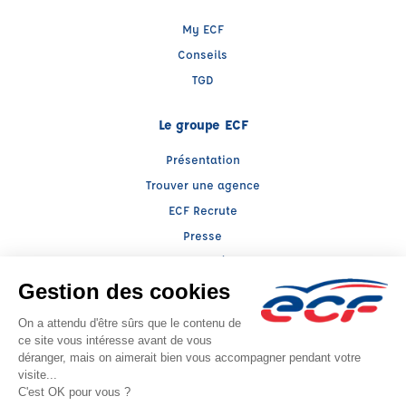
My ECF
Conseils
TGD
Le groupe ECF
Présentation
Trouver une agence
ECF Recrute
Presse
Actualités
Raison sociale : ABC AU BON CONDUCTEUR - Capital social: 12196€
SIREN: 318812971 - Numéro de TVA intracommunautaire: FR 10 318812971
Agrément n°E2200600050
- Représentant légal : Xavier BENVENUTTO