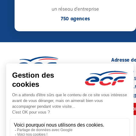
un réseau d'entreprise
750 agences
Adresse de
5, Traverse
06130 GRA
Voir sur la 
Note : 4.5/5
Moyenne calculée sur 61 avis
04 93 09 3
NOUS CO