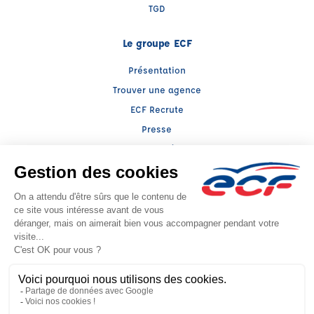
TGD
Le groupe ECF
Présentation
Trouver une agence
ECF Recrute
Presse
Actualités
Raison sociale : ABC AU BON CONDUCTEUR - Capital social: 12196€
SIREN: 318812971 - Numéro de TVA intracommunautaire: FR 10 318812971
Agrément n°E2200600050
- Représentant légal : Xavier BENVENUTTO
CGV