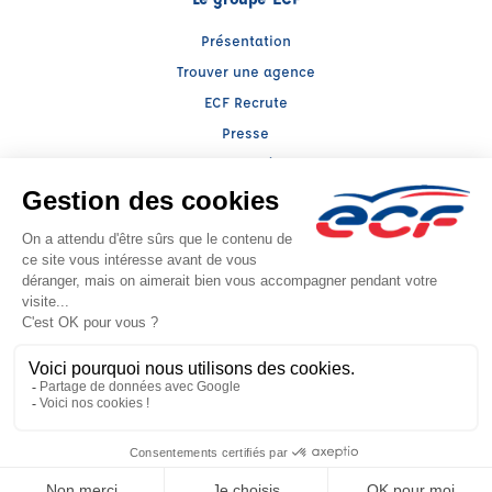
Présentation
Trouver une agence
ECF Recrute
Presse
Actualités
Raison sociale : ABC AU BON CONDUCTEUR - Capital social: 12196€
SIREN: 318812971 - Numéro de TVA intracommunautaire: FR 10 318812971
Agrément n°E2200600050
- Représentant légal : Xavier BENVENUTTO
CGV
Mentions légales
© 2026 École de Conduite Française. Tous droits réservés