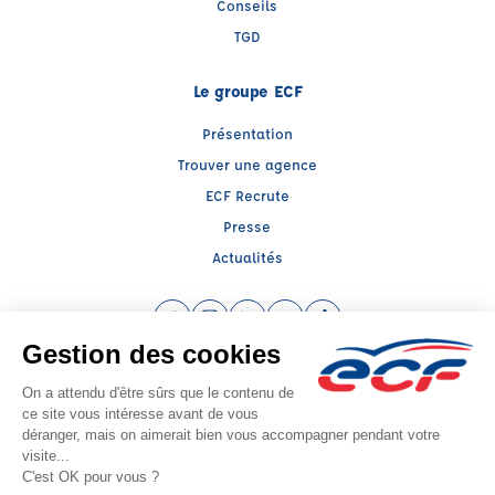
Conseils
TGD
Le groupe ECF
Présentation
Trouver une agence
ECF Recrute
Presse
Actualités
Facebook (nouvelle fenêtre)
Instagram (nouvelle fenêtre)
LinkedIn (nouvelle fenêtre)
YouTube (nouvelle fenêtre)
TikTok (nouvelle fenêtr
Raison sociale : AE SAINT MAXIMIN - Capital social: 1000€
SIREN: 912272788 - Numéro de TVA intracommunautaire: FR 42912272788
Agrément n°E2208300140
Siège social : Quartier Mirade - Route d'Ollières , ST MAXIMIN LA STE BAUME
(83470) - Représentant légal : Manuela CABANILLAS