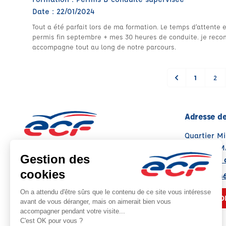
Date : 22/01/2024
Tout a été parfait lors de ma formation. Le temps d’attente 
permis fin septembre + mes 30 heures de conduite. je rec
accompagne tout au long de notre parcours.
1
2
Adresse de
Quartier Mi
83470 ST 
Voir sur la 
Note : 4.8/5
Moyenne calculée sur 221 avis
04 94 59 4
NOUS CO