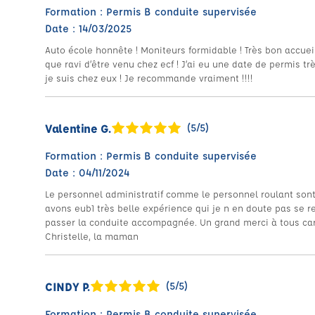
Formation : Permis B conduite supervisée
Date : 14/03/2025
Auto école honnête ! Moniteurs formidable ! Très bon accueil 
que ravi d’être venu chez ecf ! J’ai eu une date de permis t
je suis chez eux ! Je recommande vraiment !!!!
Valentine G.
(5/5)
Formation : Permis B conduite supervisée
Date : 04/11/2024
Le personnel administratif comme le personnel roulant sont 
avons eub1 très belle expérience qui je n en doute pas se r
passer la conduite accompagnée. Un grand merci à tous car 
Christelle, la maman
CINDY P.
(5/5)
Formation : Permis B conduite supervisée