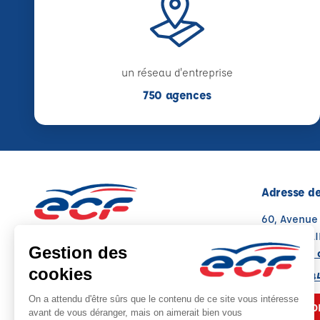
un réseau d'entreprise
750 agences
Adresse de
60, Avenue
69140 RILL
Voir sur la 
Note : 4.6/5
Moyenne calculée sur 65 avis
04 78 88 8
NOUS CO